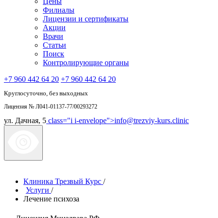
Цены
Филиалы
Лицензии и сертификаты
Акции
Врачи
Статьи
Поиск
Контролирующие органы
+7 960 442 64 20
+7 960 442 64 20
Круглосуточно, без выходных
Лицензия № Л041-01137-77/00293272
ул. Дачная, 5
class="i i-envelope">
info@trezviy-kurs.clinic
Клиника Трезвый Курс
/
Услуги
/
Лечение психоза