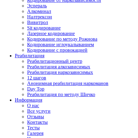
Кодирование от наркозависимости
Эспераль
Алкоминал
Налтрексон
Вивитрол
Sit кодирование
Лазерное кодирование
Кодирование по методу Рожнова
Кодирование иглоукалыванием
Кодирование с провокацией
Реабилитация
Реабилитационный центр
Реабилитация алкозависимых
Реабилитация наркозависимых
12 шагов
Анонимная реабилитация наркоманов
Day Top
Реабилитация по методу Шичко
Информация
О нас
Все услуги
Отзывы
Контакты
Тесты
Галерея