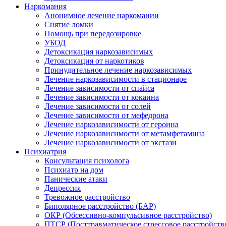
Наркомания
Анонимное лечение наркомании
Снятие ломки
Помощь при передозировке
УБОД
Детоксикация наркозависимых
Детоксикация от наркотиков
Принудительное лечение наркозависимых
Лечение наркозависимости в стационаре
Лечение зависимости от спайса
Лечение зависимости от кокаина
Лечение зависимости от солей
Лечение зависимости от мефедрона
Лечение наркозависимости от героина
Лечение наркозависимости от метамфетамина
Лечение наркозависимости от экстази
Психиатрия
Консультация психолога
Психиатр на дом
Панические атаки
Депрессия
Тревожное расстройство
Биполярное расстройство (БАР)
ОКР (Обсессивно-компульсивное расстройство)
ПТСР (Посттравматическое стрессовое расстройств