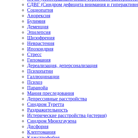
СДВГ (Синдром дефицита внимания и гиперактивн
Социопатия
Анорексия
Булимия
Деменция
Эпилепсия
Шизофрения
Неврастения
Ипохондрия
Стресс
Гипомания
Дереализация, деперсонализация
Психопатии
Галлюцинации
Психоз
Паранойа
Мания преследования
Депрессивные расстройства
Синдром Туретта
Раздражительность
Истерические расстройства (истерия)
Синдром Мюнхгаузена
Дисфория
Клептомания
Клаустрофобия