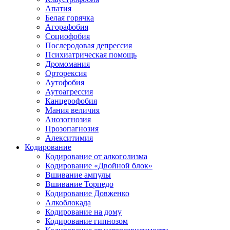
Апатия
Белая горячка
Агорафобия
Социофобия
Послеродовая депрессия
Психиатрическая помощь
Дромомания
Орторексия
Аутофобия
Аутоагрессия
Канцерофобия
Мания величия
Анозогнозия
Прозопагнозия
Алекситимия
Кодирование
Кодирование от алкоголизма
Кодирование «Двойной блок»
Вшивание ампулы
Вшивание Торпедо
Кодирование Довженко
Алкоблокада
Кодирование на дому
Кодирование гипнозом