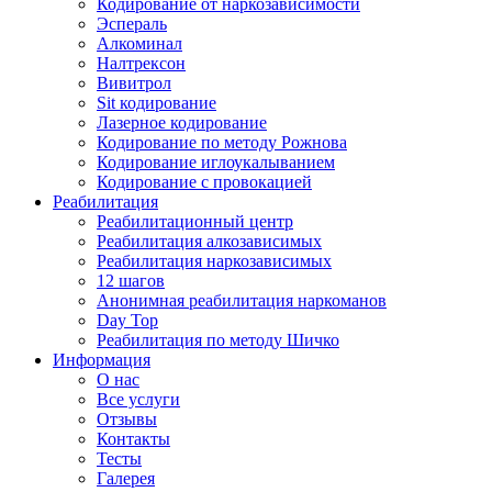
Кодирование от наркозависимости
Эспераль
Алкоминал
Налтрексон
Вивитрол
Sit кодирование
Лазерное кодирование
Кодирование по методу Рожнова
Кодирование иглоукалыванием
Кодирование с провокацией
Реабилитация
Реабилитационный центр
Реабилитация алкозависимых
Реабилитация наркозависимых
12 шагов
Анонимная реабилитация наркоманов
Day Top
Реабилитация по методу Шичко
Информация
О нас
Все услуги
Отзывы
Контакты
Тесты
Галерея