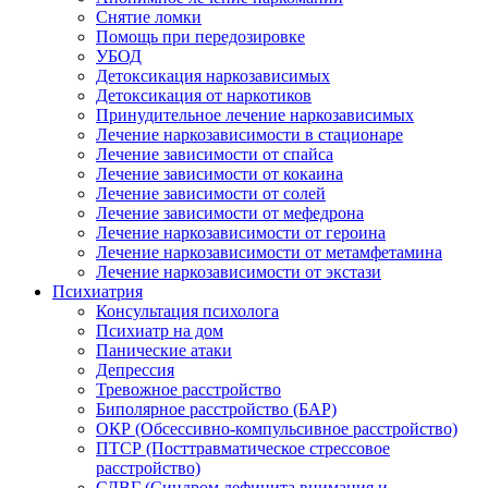
Снятие ломки
Помощь при передозировке
УБОД
Детоксикация наркозависимых
Детоксикация от наркотиков
Принудительное лечение наркозависимых
Лечение наркозависимости в стационаре
Лечение зависимости от спайса
Лечение зависимости от кокаина
Лечение зависимости от солей
Лечение зависимости от мефедрона
Лечение наркозависимости от героина
Лечение наркозависимости от метамфетамина
Лечение наркозависимости от экстази
Психиатрия
Консультация психолога
Психиатр на дом
Панические атаки
Депрессия
Тревожное расстройство
Биполярное расстройство (БАР)
ОКР (Обсессивно-компульсивное расстройство)
ПТСР (Посттравматическое стрессовое
расстройство)
СДВГ (Синдром дефицита внимания и