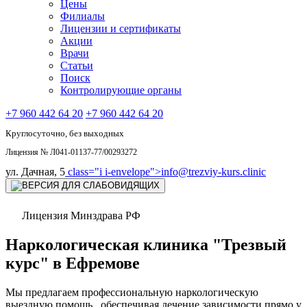
Цены
Филиалы
Лицензии и сертификаты
Акции
Врачи
Статьи
Поиск
Контролирующие органы
+7 960 442 64 20
+7 960 442 64 20
Круглосуточно, без выходных
Лицензия № Л041-01137-77/00293272
ул. Дачная, 5
class="i i-envelope">
info@trezviy-kurs.clinic
Лицензия Минздрава РФ
Наркологическая клиника "Трезвый
курс" в Ефремове
Мы предлагаем профессиональную наркологическую
выездную помощь , обеспечивая лечение зависимости прямо у