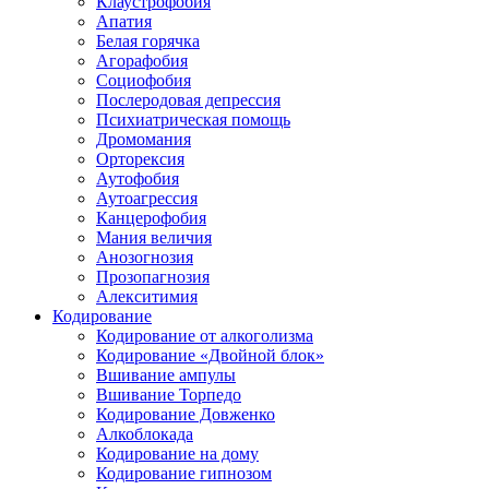
Клаустрофобия
Апатия
Белая горячка
Агорафобия
Социофобия
Послеродовая депрессия
Психиатрическая помощь
Дромомания
Орторексия
Аутофобия
Аутоагрессия
Канцерофобия
Мания величия
Анозогнозия
Прозопагнозия
Алекситимия
Кодирование
Кодирование от алкоголизма
Кодирование «Двойной блок»
Вшивание ампулы
Вшивание Торпедо
Кодирование Довженко
Алкоблокада
Кодирование на дому
Кодирование гипнозом