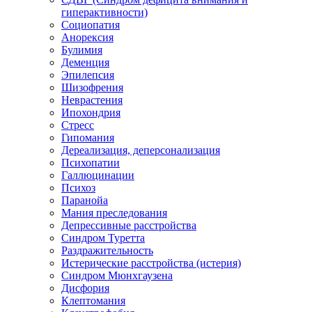
гиперактивности)
Социопатия
Анорексия
Булимия
Деменция
Эпилепсия
Шизофрения
Неврастения
Ипохондрия
Стресс
Гипомания
Дереализация, деперсонализация
Психопатии
Галлюцинации
Психоз
Паранойа
Мания преследования
Депрессивные расстройства
Синдром Туретта
Раздражительность
Истерические расстройства (истерия)
Синдром Мюнхгаузена
Дисфория
Клептомания