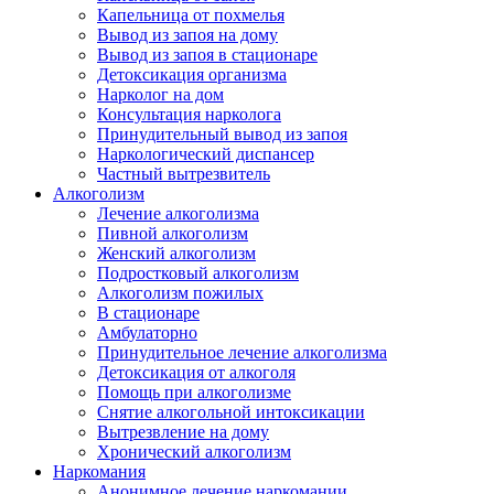
Капельница от похмелья
Вывод из запоя на дому
Вывод из запоя в стационаре
Детоксикация организма
Нарколог на дом
Консультация нарколога
Принудительный вывод из запоя
Наркологический диспансер
Частный вытрезвитель
Алкоголизм
Лечение алкоголизма
Пивной алкоголизм
Женский алкоголизм
Подростковый алкоголизм
Алкоголизм пожилых
В стационаре
Амбулаторно
Принудительное лечение алкоголизма
Детоксикация от алкоголя
Помощь при алкоголизме
Снятие алкогольной интоксикации
Вытрезвление на дому
Хронический алкоголизм
Наркомания
Анонимное лечение наркомании