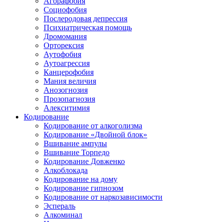
Агорафобия
Социофобия
Послеродовая депрессия
Психиатрическая помощь
Дромомания
Орторексия
Аутофобия
Аутоагрессия
Канцерофобия
Мания величия
Анозогнозия
Прозопагнозия
Алекситимия
Кодирование
Кодирование от алкоголизма
Кодирование «Двойной блок»
Вшивание ампулы
Вшивание Торпедо
Кодирование Довженко
Алкоблокада
Кодирование на дому
Кодирование гипнозом
Кодирование от наркозависимости
Эспераль
Алкоминал