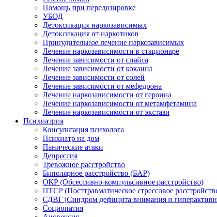
Помощь при передозировке
УБОД
Детоксикация наркозависимых
Детоксикация от наркотиков
Принудительное лечение наркозависимых
Лечение наркозависимости в стационаре
Лечение зависимости от спайса
Лечение зависимости от кокаина
Лечение зависимости от солей
Лечение зависимости от мефедрона
Лечение наркозависимости от героина
Лечение наркозависимости от метамфетамина
Лечение наркозависимости от экстази
Психиатрия
Консультация психолога
Психиатр на дом
Панические атаки
Депрессия
Тревожное расстройство
Биполярное расстройство (БАР)
ОКР (Обсессивно-компульсивное расстройство)
ПТСР (Посттравматическое стрессовое расстройств
СДВГ (Синдром дефицита внимания и гиперактивн
Социопатия
Анорексия