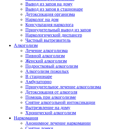
Вывод из запоя на дому
Вывод из запоя в стационаре
Детоксикация организма
Нарколог на дом
Консультация нарколога
Принудительный вывод из запоя
Наркологический диспансер
Частный вытрезвитель
Алкоголизм
Лечение алкоголизма
Пивной алкоголизм
Женский алкоголизм
Подростковый алкоголизм
Алкоголизм пожилых
В стационаре
Амбулаторно
Принудительное лечение алкоголизма
Детоксикация от алкоголя
Помощь при алкоголизме
Снятие алкогольной интоксикации
Вытрезвление на дому
Хронический алкоголизм
Наркомания
Анонимное лечение наркомании
Снятие ломки