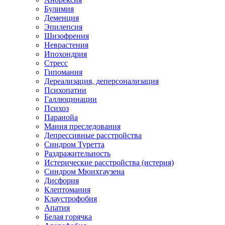
Булимия
Деменция
Эпилепсия
Шизофрения
Неврастения
Ипохондрия
Стресс
Гипомания
Дереализация, деперсонализация
Психопатии
Галлюцинации
Психоз
Паранойа
Мания преследования
Депрессивные расстройства
Синдром Туретта
Раздражительность
Истерические расстройства (истерия)
Синдром Мюнхгаузена
Дисфория
Клептомания
Клаустрофобия
Апатия
Белая горячка