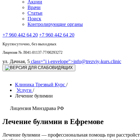
Акции
Врачи
Статьи
Поиск
Контролирующие органы
+7 960 442 64 20
+7 960 442 64 20
Круглосуточно, без выходных
Лицензия № Л041-01137-77/00293272
ул. Дачная, 5
class="i i-envelope">
info@trezviy-kurs.clinic
Клиника Трезвый Курс
/
Услуги
/
Лечение булимии
Лицензия Минздрава РФ
Лечение булимии в Ефремове
Лечение булимии — профессиональная помощь при расстройств