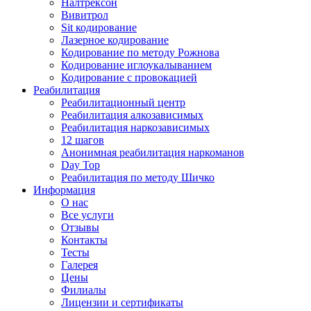
Налтрексон
Вивитрол
Sit кодирование
Лазерное кодирование
Кодирование по методу Рожнова
Кодирование иглоукалыванием
Кодирование с провокацией
Реабилитация
Реабилитационный центр
Реабилитация алкозависимых
Реабилитация наркозависимых
12 шагов
Анонимная реабилитация наркоманов
Day Top
Реабилитация по методу Шичко
Информация
О нас
Все услуги
Отзывы
Контакты
Тесты
Галерея
Цены
Филиалы
Лицензии и сертификаты