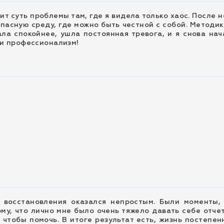
т суть проблемы там, где я видела только хаос. После н
опасную среду, где можно быть честной с собой. Методи
ла спокойнее, ушла постоянная тревога, и я снова на
 и профессионализм!
 восстановления оказался непростым. Были моменты, к
ому, что лично мне было очень тяжело давать себе отчет
 чтобы помочь. В итоге результат есть, жизнь постепен