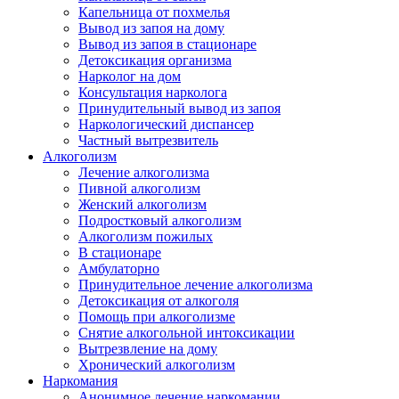
Капельница от похмелья
Вывод из запоя на дому
Вывод из запоя в стационаре
Детоксикация организма
Нарколог на дом
Консультация нарколога
Принудительный вывод из запоя
Наркологический диспансер
Частный вытрезвитель
Алкоголизм
Лечение алкоголизма
Пивной алкоголизм
Женский алкоголизм
Подростковый алкоголизм
Алкоголизм пожилых
В стационаре
Амбулаторно
Принудительное лечение алкоголизма
Детоксикация от алкоголя
Помощь при алкоголизме
Снятие алкогольной интоксикации
Вытрезвление на дому
Хронический алкоголизм
Наркомания
Анонимное лечение наркомании