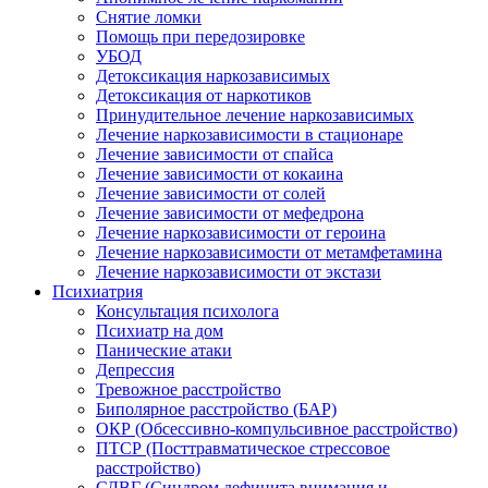
Снятие ломки
Помощь при передозировке
УБОД
Детоксикация наркозависимых
Детоксикация от наркотиков
Принудительное лечение наркозависимых
Лечение наркозависимости в стационаре
Лечение зависимости от спайса
Лечение зависимости от кокаина
Лечение зависимости от солей
Лечение зависимости от мефедрона
Лечение наркозависимости от героина
Лечение наркозависимости от метамфетамина
Лечение наркозависимости от экстази
Психиатрия
Консультация психолога
Психиатр на дом
Панические атаки
Депрессия
Тревожное расстройство
Биполярное расстройство (БАР)
ОКР (Обсессивно-компульсивное расстройство)
ПТСР (Посттравматическое стрессовое
расстройство)
СДВГ (Синдром дефицита внимания и