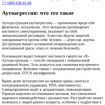
+7 (499) 938-93-49
.
Аутоагрессия: что это такое
Аутодеструкция (аутоагрессия) — причинение вреда себе
физически, психически. Этот механизм противоречит
инстинкту самосохранения, указывает на сбой
эмоциональной регуляции. Агрессия, будучи защитой,
поворачивается против себя: человек — агрессор, жертва.
Деструкция бывает осознанной (повреждения) или
неосознанной (риск, отказ от лечения болезней).
Психоанализ видит поворот инстинкта смерти на «Я».
Аутодеструкция — способ совладания с невыносимой
душевной болью. Тело атакуется для снижения внутреннего
напряжения. Феномен связан с пограничным расстройством,
депрессией, ПТСР, шизофренией.
Врачи делят аутоагрессию на прямую (раны, ожоги) и
опосредованную (аддикции, РПП, виктимность).
Саморазрушение ведёт к дезадаптации, инвалидизации.
Терапия нацелена на понимание мотивов, восстановление
здорового взаимодействия с реальностью. Расстройство может
возникать у людей разного возраста, особенно у подростков в