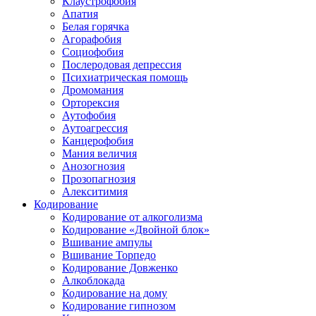
Клаустрофобия
Апатия
Белая горячка
Агорафобия
Социофобия
Послеродовая депрессия
Психиатрическая помощь
Дромомания
Орторексия
Аутофобия
Аутоагрессия
Канцерофобия
Мания величия
Анозогнозия
Прозопагнозия
Алекситимия
Кодирование
Кодирование от алкоголизма
Кодирование «Двойной блок»
Вшивание ампулы
Вшивание Торпедо
Кодирование Довженко
Алкоблокада
Кодирование на дому
Кодирование гипнозом