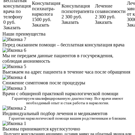
Бесплатная
Консультация
Леч
консультация
Консультация
Лечение
психиатра-
зав
врача по
психотерапевта
созависимости
нарколога
от 
телефону
2 300 руб.
2 300 руб.
1500 руб.
300
0 руб.
Заказать
Заказать
Заказать
Зак
Заказать
Наши преимущества
Перед оказанием помощи – бесплатная консультация врача
Мы не передаем данные пациентов в госучреждения,
соблюдая анонимность
Выезжаем на адрес пациента в течение часа после обращения
Снижение симптомов после процедуры
Врачи с обширной практикой наркологической помощи
Гарантируем квалифицированную диагностику. Все врачи имеют
необходимый опыт и стаж работы в наркологии.
Индивидуальный подбор лечения и медикаментов
Гарантия наркологической помощи вашим родственникам и близким.
Вызовы принимаются круглосуточно
Получите консультацию анонимно, оставив заявку на обратный звонок или