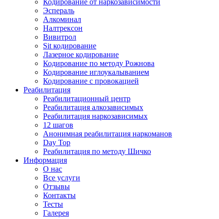
Кодирование от наркозависимости
Эспераль
Алкоминал
Налтрексон
Вивитрол
Sit кодирование
Лазерное кодирование
Кодирование по методу Рожнова
Кодирование иглоукалыванием
Кодирование с провокацией
Реабилитация
Реабилитационный центр
Реабилитация алкозависимых
Реабилитация наркозависимых
12 шагов
Анонимная реабилитация наркоманов
Day Top
Реабилитация по методу Шичко
Информация
О нас
Все услуги
Отзывы
Контакты
Тесты
Галерея