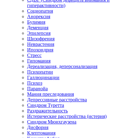
гиперактивности)
Социопатия
Анорексия
Булимия
Деменция
Эпилепсия
Шизофрения
Неврастения
Ипохондрия
Стресс
Гипомания
Дереализация, деперсонализация
Психопатии
Галлюцинации
Психоз
Паранойа
Мания преследования
Депрессивные расстройства
Синдром Туретта
Раздражительность
Истерические расстройства (истерия)
Синдром Мюнхгаузена
Дисфория
Клептомания