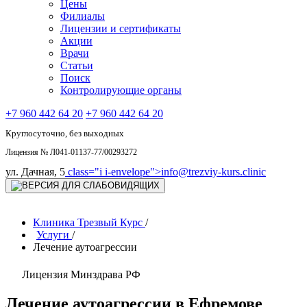
Цены
Филиалы
Лицензии и сертификаты
Акции
Врачи
Статьи
Поиск
Контролирующие органы
+7 960 442 64 20
+7 960 442 64 20
Круглосуточно, без выходных
Лицензия № Л041-01137-77/00293272
ул. Дачная, 5
class="i i-envelope">
info@trezviy-kurs.clinic
Клиника Трезвый Курс
/
Услуги
/
Лечение аутоагрессии
Лицензия Минздрава РФ
Лечение аутоагрессии в Ефремове