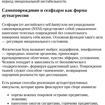
период эмоциональной нестабильности.
Самоповреждение и селфхарм как форма
аутоагрессии
Селфхарм (от английского self-harm) или несуицидальное
самоповреждение (NSSI) представляет собой умышленное
нанесение телесных повреждений без сознательного
намерения лишить себя жизни. Основная функция такого акта
— регуляция эмоционального состояния.
Физическая боль вызывает выброс эндорфинов, энкефалинов
— природных опиатов организма, приносящих
кратковременное облегчение, чувство эйфории, успокоения.
Человек попадает в зависимость от биохимического
«подкрепления», формируя аддиктивный цикл. Повреждение
тканей служит способом «заземления», возвращения
ощущения реальности при диссоциации.
Есть разные способы реализации аутодеструктивных
импульсов, которые врачи фиксируют при сборе анамнеза:
порезы кожных покровов острыми предметами,
лезвиями;
нанесение ожогов сигаретами, горячими предметами,