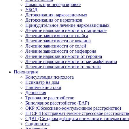
Помощь при передозировке
УБОД
Детоксикация наркозависимых
Детоксикация от наркотиков
Принудительное лечение наркозависимых
Лечение наркозависимости в стационаре
Лечение зависимости от спайса
Лечение зависимости от кокаина
Лечение зависимости от солей
Лечение зависимости от мефедрона
Лечение наркозависимости от героина
Лечение наркозависимости от метамфетамина
Лечение наркозависимости от экстази
Психиатрия
Консультация психолога
Психиатр на дом
Панические атаки
Депрессия
Тревожное расстройство
Биполярное расстройство (БАР)
ОКР (Обсессивно-компульсивное расстройство)
ПТСР (Посттравматическое стрессовое расстройств
СДВГ (Синдром дефицита внимания и гиперактивн
Социопатия
Анорексия