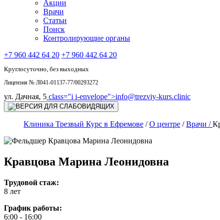
Акции
Врачи
Статьи
Поиск
Контролирующие органы
+7 960 442 64 20
+7 960 442 64 20
Круглосуточно, без выходных
Лицензия № Л041-01137-77/00293272
ул. Дачная, 5
class="i i-envelope">
info@trezviy-kurs.clinic
Клиника Трезвый Курс в Ефремове
/
О центре
/
Врачи /
К
Кравцова Марина Леонидовна
Трудовой стаж:
8 лет
График работы:
6:00 - 16:00