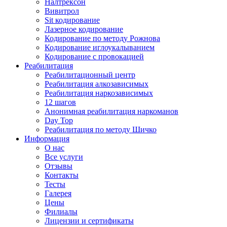
Налтрексон
Вивитрол
Sit кодирование
Лазерное кодирование
Кодирование по методу Рожнова
Кодирование иглоукалыванием
Кодирование с провокацией
Реабилитация
Реабилитационный центр
Реабилитация алкозависимых
Реабилитация наркозависимых
12 шагов
Анонимная реабилитация наркоманов
Day Top
Реабилитация по методу Шичко
Информация
О нас
Все услуги
Отзывы
Контакты
Тесты
Галерея
Цены
Филиалы
Лицензии и сертификаты