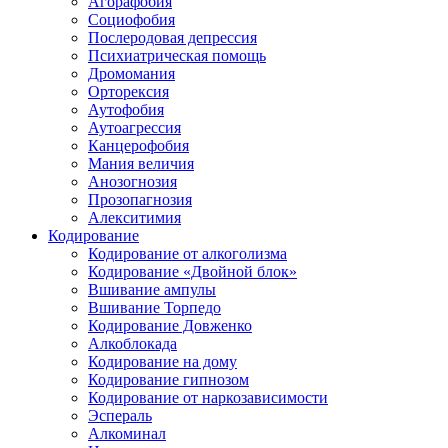
Агорафобия
Социофобия
Послеродовая депрессия
Психиатрическая помощь
Дромомания
Орторексия
Аутофобия
Аутоагрессия
Канцерофобия
Мания величия
Анозогнозия
Прозопагнозия
Алекситимия
Кодирование
Кодирование от алкоголизма
Кодирование «Двойной блок»
Вшивание ампулы
Вшивание Торпедо
Кодирование Довженко
Алкоблокада
Кодирование на дому
Кодирование гипнозом
Кодирование от наркозависимости
Эспераль
Алкоминал