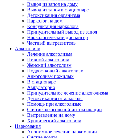
Вывод из запоя на дому
Вывод из запоя в стационаре
Детоксикация организма
Нарколог на дом
Консультация нарколога
Принудительный вывод из запоя
Наркологический диспансер
Частный вытрезвитель
Алкоголизм
Лечение алкоголизма
Пивной алкоголизм
Женский алкоголизм
Подростковый алкоголизм
Алкоголизм пожилых
В стационаре
Амбулаторно
Принудительное лечение алкоголизма
Детоксикация от алкоголя
Помощь при алкоголизме
Снятие алкогольной интоксикации
Вытрезвление на дому
Хронический алкоголизм
Наркомания
Анонимное лечение наркомании
Снятие ломки