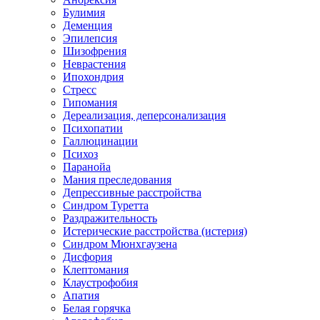
Булимия
Деменция
Эпилепсия
Шизофрения
Неврастения
Ипохондрия
Стресс
Гипомания
Дереализация, деперсонализация
Психопатии
Галлюцинации
Психоз
Паранойа
Мания преследования
Депрессивные расстройства
Синдром Туретта
Раздражительность
Истерические расстройства (истерия)
Синдром Мюнхгаузена
Дисфория
Клептомания
Клаустрофобия
Апатия
Белая горячка